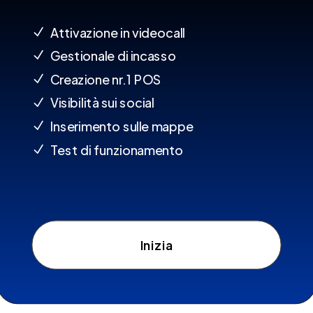
Attivazione in videocall
N
Gestionale di incasso
N
Creazione nr.1 POS
N
Visibilità sui social
N
Inserimento sulle mappe
N
Test di funzionamento
N
Inizia