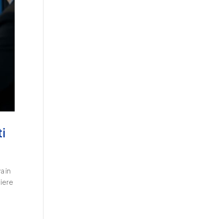
ti
a in
liere