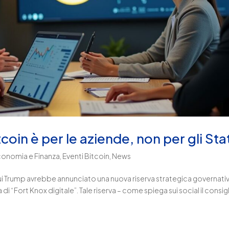
tcoin è per le aziende, non per gli Sta
conomia e Finanza
,
Eventi Bitcoin
,
News
r cui Trump avrebbe annunciato una nuova riserva strategica governativ
di “Fort Knox digitale”. Tale riserva – come spiega sui social il consig