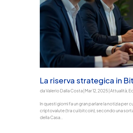
La riserva strategica in Bi
da
Valerio Dalla Costa
|
Mar 12, 2025
|
Attualità
,
E
In questi giorni fa un gran parlare la notizia pe
criptovalute (tra cui bitcoin), secondo una sorta 
della Casa...