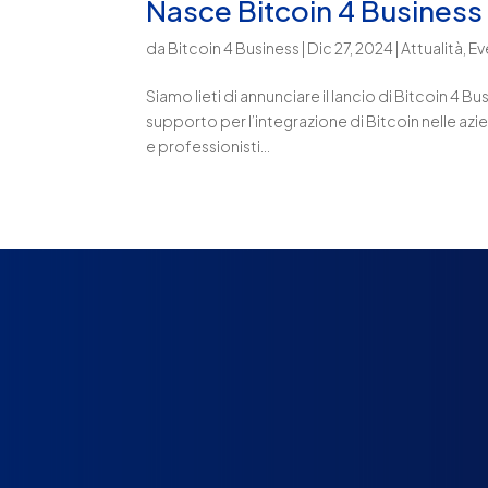
Nasce Bitcoin 4 Business
da
Bitcoin 4 Business
|
Dic 27, 2024
|
Attualità
,
Ev
Siamo lieti di annunciare il lancio di Bitcoin 4 
supporto per l’integrazione di Bitcoin nelle az
e professionisti...